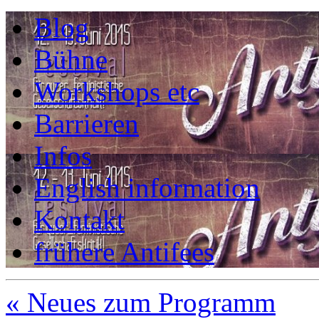
Blog
Bühne
Workshops etc
Barrieren
Infos
English information
Kontakt
frühere Antifees
«
Neues zum Programm