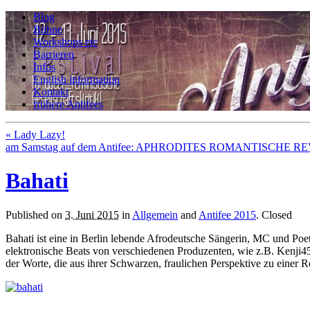
Blog
Bühne
Workshops etc
Barrieren
Infos
English information
Kontakt
frühere Antifees
«
Lady Lazy!
am Samstag auf dem Antifee: APHRODITES ROMANTISCHE 
Bahati
Published on
3. Juni 2015
in
Allgemein
and
Antifee 2015
.
Closed
Bahati ist eine in Berlin lebende Afrodeutsche Sängerin, MC und Poe
elektronische Beats von verschiedenen Produzenten, wie z.B. Kenji45
der Worte, die aus ihrer Schwarzen, fraulichen Perspektive zu einer R