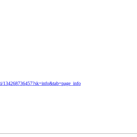
ati/134268736457?sk=info&tab=page_info