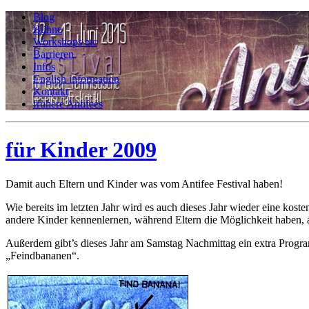
Blog
Bühne
Workshops etc
Barrieren
Infos
English information
Kontakt
frühere Antifees
für Kinder 2009
Damit auch Eltern und Kinder was vom Antifee Festival haben!
Wie bereits im letzten Jahr wird es auch dieses Jahr wieder eine kos
andere Kinder kennenlernen, während Eltern die Möglichkeit haben,
Außerdem gibt’s dieses Jahr am Samstag Nachmittag ein extra Progr
„Feindbananen“.