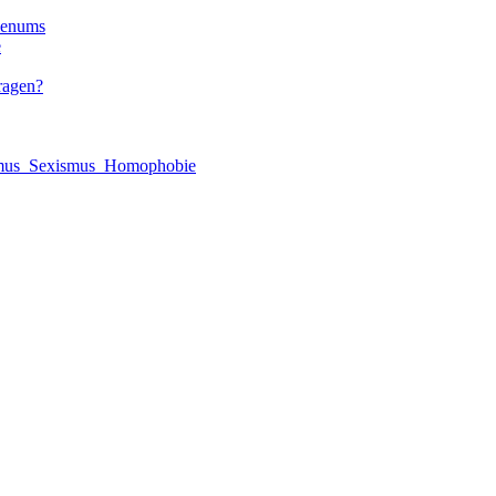
lenums
e
ragen?
smus_Sexismus_Homophobie