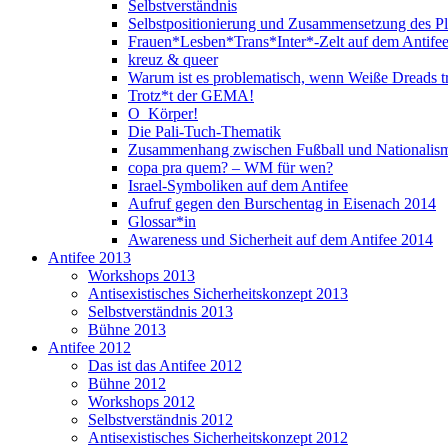
Selbstverständnis
Selbstpositionierung und Zusammensetzung des P
Frauen*Lesben*Trans*Inter*-Zelt auf dem Antife
kreuz & queer
Warum ist es problematisch, wenn Weiße Dreads t
Trotz*t der GEMA!
O_Körper!
Die Pali-Tuch-Thematik
Zusammenhang zwischen Fußball und Nationali
copa pra quem? – WM für wen?
Israel-Symboliken auf dem Antifee
Aufruf gegen den Burschentag in Eisenach 2014
Glossar*in
Awareness und Sicherheit auf dem Antifee 2014
Antifee 2013
Workshops 2013
Antisexistisches Sicherheitskonzept 2013
Selbstverständnis 2013
Bühne 2013
Antifee 2012
Das ist das Antifee 2012
Bühne 2012
Workshops 2012
Selbstverständnis 2012
Antisexistisches Sicherheitskonzept 2012